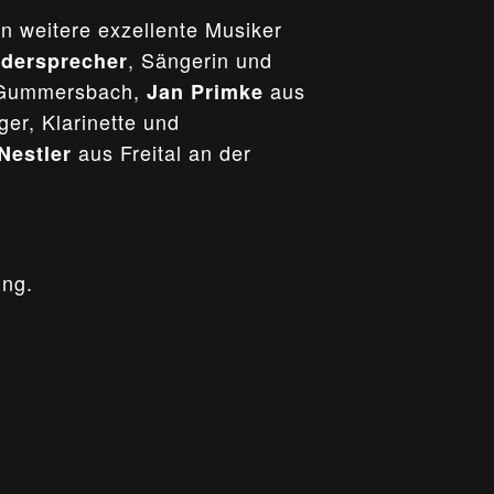
n weitere exzellente Musiker
, Sängerin und
edersprecher
us Gummersbach,
aus
Jan Primke
er, Klarinette und
aus Freital an der
Nestler
ung.