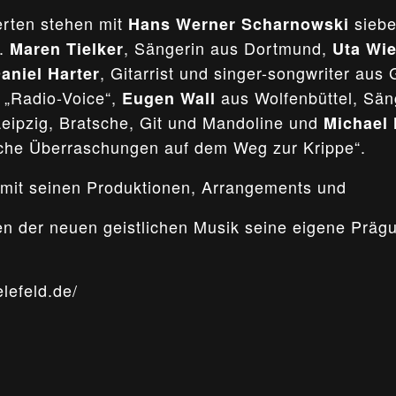
erten stehen mit
siebe
Hans Werner Scharnowski
e.
, Sängerin aus Dortmund,
Maren Tielker
Uta Wi
, Gitarrist und singer-songwriter a
aniel Harter
 „Radio-Voice“,
aus Wolfenbüttel, Säng
Eugen Wall
eipzig, Bratsche, Git und Mandoline und
Michael 
ische Überraschungen auf dem Weg zur Krippe“.
mit seinen Produktionen, Arrangements und
en der neuen geistlichen Musik seine eigene Präg
lefeld.de/